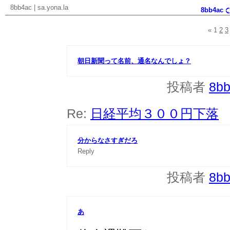
8bb4ac
|
sa.yona.la
8bb4ac
«
1
2
3
朝日新聞って名前、通名なんでしょ？
投稿者
8b
Re:
日経平均３００円下落
分からなさすぎだろ
Reply
投稿者
8b
あ